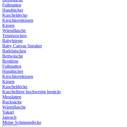
Fußmatten
Handtücher
Kuscheldecke
Kirschkernkissen
Kissen
Wärmflasche
Tennissocken
Babybürste
Baby Canvas Sneaker
Badelatschen
Bettwäsche
Brotdose
Fußmatten
Handtücher
Kirschkernkissen
Kissen
Kuscheldecke
Kuscheltiere hochwertig bestickt
Messlatten
Rucksäcke
Wärmflasche
Yakari
Janosch
Meine Schmusedecke