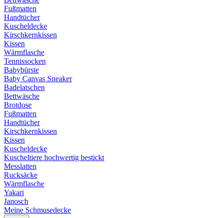
Fußmatten
Handtücher
Kuscheldecke
Kirschkernkissen
Kissen
Wärmflasche
Tennissocken
Babybürste
Baby Canvas Sneaker
Badelatschen
Bettwäsche
Brotdose
Fußmatten
Handtücher
Kirschkernkissen
Kissen
Kuscheldecke
Kuscheltiere hochwertig bestickt
Messlatten
Rucksäcke
Wärmflasche
Yakari
Janosch
Meine Schmusedecke