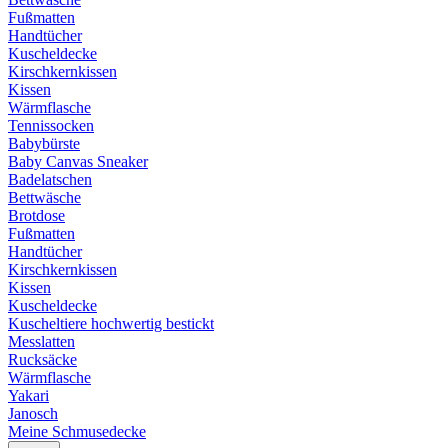
Fußmatten
Handtücher
Kuscheldecke
Kirschkernkissen
Kissen
Wärmflasche
Tennissocken
Babybürste
Baby Canvas Sneaker
Badelatschen
Bettwäsche
Brotdose
Fußmatten
Handtücher
Kirschkernkissen
Kissen
Kuscheldecke
Kuscheltiere hochwertig bestickt
Messlatten
Rucksäcke
Wärmflasche
Yakari
Janosch
Meine Schmusedecke