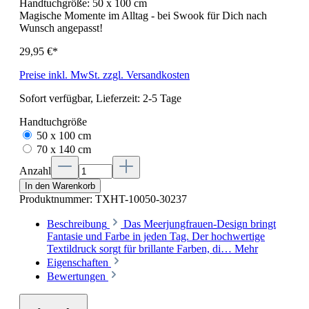
Handtuchgröße:
50 x 100 cm
Magische Momente im Alltag - bei Swook für Dich nach
Wunsch angepasst!
29,95 €*
Preise inkl. MwSt. zzgl. Versandkosten
Sofort verfügbar, Lieferzeit: 2-5 Tage
Handtuchgröße
50 x 100 cm
70 x 140 cm
Anzahl
In den Warenkorb
Produktnummer:
TXHT-10050-30237
Beschreibung
Das Meerjungfrauen-Design bringt
Fantasie und Farbe in jeden Tag. Der hochwertige
Textildruck sorgt für brillante Farben, di…
Mehr
Eigenschaften
Bewertungen