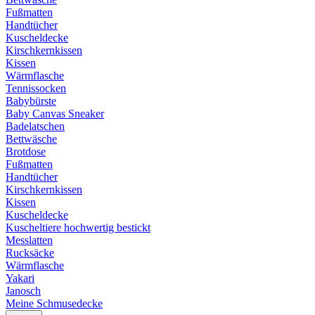
Fußmatten
Handtücher
Kuscheldecke
Kirschkernkissen
Kissen
Wärmflasche
Tennissocken
Babybürste
Baby Canvas Sneaker
Badelatschen
Bettwäsche
Brotdose
Fußmatten
Handtücher
Kirschkernkissen
Kissen
Kuscheldecke
Kuscheltiere hochwertig bestickt
Messlatten
Rucksäcke
Wärmflasche
Yakari
Janosch
Meine Schmusedecke