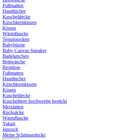
Fußmatten
Handtücher
Kuscheldecke
Kirschkernkissen
Kissen
Wärmflasche
Tennissocken
Babybürste
Baby Canvas Sneaker
Badelatschen
Bettwäsche
Brotdose
Fußmatten
Handtücher
Kirschkernkissen
Kissen
Kuscheldecke
Kuscheltiere hochwertig bestickt
Messlatten
Rucksäcke
Wärmflasche
Yakari
Janosch
Meine Schmusedecke